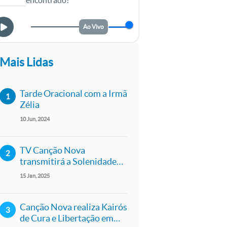
encontrado!
Ao Vivo
Mais Lidas
Tarde Oracional com a Irmã
Zélia
10
Jun
2024
TV Canção Nova
transmitirá a Solenidade
de São Paulo Apóstolo, na
15
Jan
2025
Catedral da Sé
Canção Nova realiza Kairós
de Cura e Libertação em