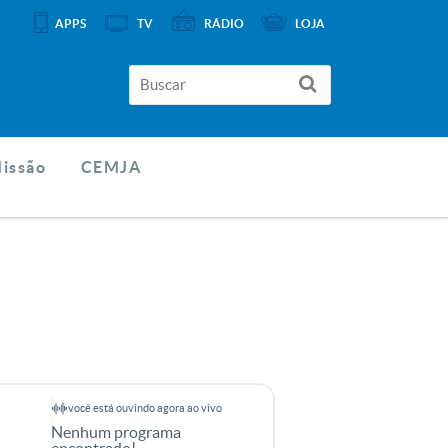
APPS
TV
RÁDIO
LOJA
Missão
CEMJA
você está ouvindo agora ao vivo
Nenhum programa