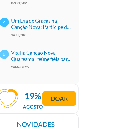
São Paulo
07
Oct
2025
Um Dia de Graças na
Canção Nova: Participe da
Caravana para a Quinta-
14
Jul
2025
feira de Adoração
Vigília Canção Nova
Quaresmal reúne fiéis para
uma noite de oração e
24
Mar
2025
bênçãos em São Paulo
19%
DOAR
AGOSTO
NOVIDADES