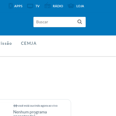
APPS
TV
RÁDIO
LOJA
Missão
CEMJA
você está ouvindo agora ao vivo
Nenhum programa