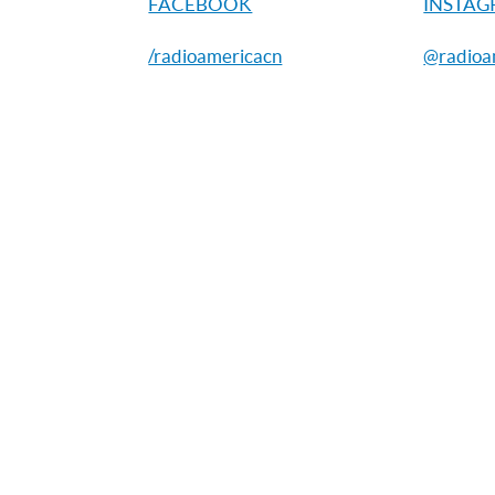
FACEBOOK
INSTA
/radioamericacn
@radioa