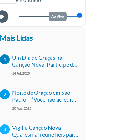
encontrado!
Ao Vivo
V Canção Nova
Rádio Canção
Música Ca
Nova
Mais Lidas
Um Dia de Graças na
Canção Nova: Participe da
Caravana para a Quinta-
14
Jul
2025
feira de Adoração
Noite de Oração em São
Paulo – “Você não acredita?
Você verá a glória de
20
Aug
2025
Deus!”
Vigília Canção Nova
Quaresmal reúne fiéis para