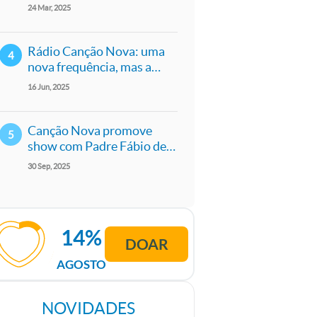
uma noite de oração e
24
Mar
2025
bênçãos em São Paulo
Rádio Canção Nova: uma
nova frequência, mas a
mesma evangelização
16
Jun
2025
Canção Nova promove
show com Padre Fábio de
Melo e convidados em São
30
Sep
2025
Paulo
14%
DOAR
AGOSTO
NOVIDADES