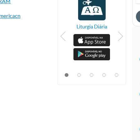
GRAM
mericacn
CN Plus
Liturgia Diária
T