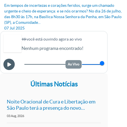
Em tempos de incertezas e corações feridos, surge um chamado
urgente e cheio de esperança: e se nós orarmos? No dia 26 de julho,
das 8h30 às 17h, na Basílica Nossa Senhora da Penha, em São Paulo
(SP), a Comunidade...
07
Jul
2025
você está ouvindo agora ao vivo
Nenhum programa encontrado!
Ao Vivo
Últimas Notícias
Noite Oracional de Cura e Libertação em
São Paulo terá a presença do novo
presidente da Canção Nova, Pe. Roger Luís
03
Aug
2026