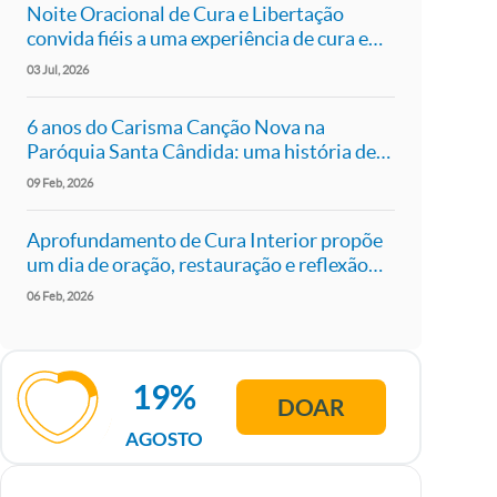
Noite Oracional de Cura e Libertação
convida fiéis a uma experiência de cura e
libertação em São Paulo
03
Jul
2026
6 anos do Carisma Canção Nova na
Paróquia Santa Cândida: uma história de
fé, comunhão e missão
09
Feb
2026
Aprofundamento de Cura Interior propõe
um dia de oração, restauração e reflexão
em São Paulo
06
Feb
2026
19%
DOAR
AGOSTO