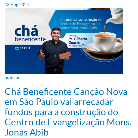
18
Aug
2024
noticias
Chá Beneficente Canção Nova
em São Paulo vai arrecadar
fundos para a construção do
Centro de Evangelização Mons.
Jonas Abib