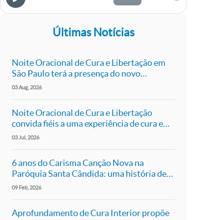
Últimas Notícias
Noite Oracional de Cura e Libertação em
São Paulo terá a presença do novo
presidente da Canção Nova, Pe. Roger Luís
03
Aug
2026
Noite Oracional de Cura e Libertação
convida fiéis a uma experiência de cura e
libertação em São Paulo
03
Jul
2026
6 anos do Carisma Canção Nova na
Paróquia Santa Cândida: uma história de
fé, comunhão e missão
09
Feb
2026
Aprofundamento de Cura Interior propõe