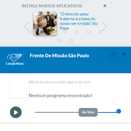
INSTALE NOSSOS APLICATIVOS
me
"O dom do amor
fraterno é a base do
nosso ser cristão”, diz
Papa
Frente De Missão São Paulo
você está ouvindo agora ao vivo
Nenhum programa encontrado!
Ao Vivo