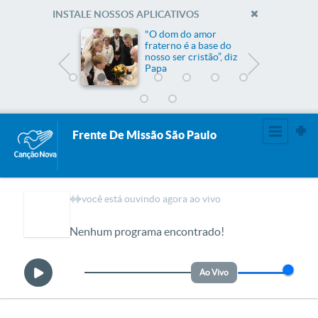
INSTALE NOSSOS APLICATIVOS
me
"O dom do amor
fraterno é a base do
nosso ser cristão”, diz
Papa
Frente De Missão São Paulo
você está ouvindo agora ao vivo
Nenhum programa encontrado!
Ao Vivo