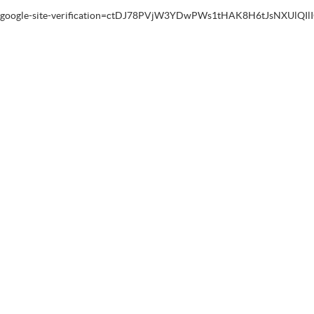
google-site-verification=ctDJ78PVjW3YDwPWs1tHAK8H6tJsNXUlQIl