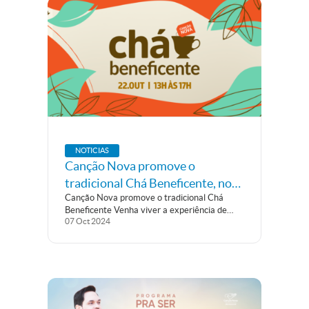
NOTICIAS
Canção Nova promove o
tradicional Chá Beneficente, no
Canção Nova promove o tradicional Chá
Santuário Salette
Beneficente Venha viver a experiência de
07
Oct
2024
estar com Pe. Gilberto Duarte e Comunidade
Canção Nova em uma tarde agradável de
evangelização, confraternização, sorteios,
brindes e muita animação. Dia 22 de outubro
de 2024, a...