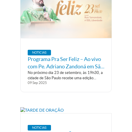
NOTICIAS
Programa Pra Ser Feliz – Ao vivo
com Pe. Adriano Zandoná em São
No próximo dia 23 de setembro, às 19h30, a
Paulo
cidade de São Paulo recebe uma edição
09
Sep
2025
especial do Programa Pra Ser Feliz,
apresentado pelo missionário da Comunidade
Canção Nova, Padre Adriano Zandoná –
sacerdote, cantor, apresentador da TV
Canção Nova...
NOTICIAS