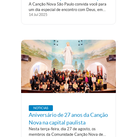
A Canção Nova São Paulo convida você para
a Quinta-feira de Adoração
um dia especial de encontro com Deus, em
14
Jul
2025
Cachoeira Paulista/SP. Participe da Quinta-
feira de Adoração, com animação, pregações,
adoração ao Santíssimo e Santa Missa,
conduzidas por Pe. Gilberto, Sérgio Coutinho,
Juliana Neves...
NOTICIAS
Aniversário de 27 anos da Canção
Nova na capital paulista
Nesta terça-feira, dia 27 de agosto, os
membros da Comunidade Canção Nova de