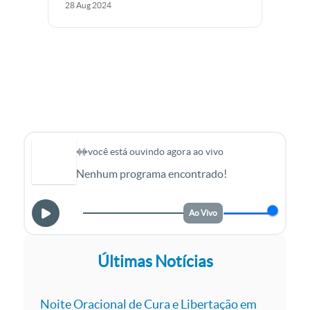
28
Aug
2024
São Paulo participaram de uma missa em
Ação de graças pelos 27 anos de atuação
missionária na capital Paulista, cidade onde
Padre Jonas Abib viveu e foi...
você está ouvindo agora ao vivo
Nenhum programa encontrado!
Ao Vivo
Últimas Notícias
Noite Oracional de Cura e Libertação em