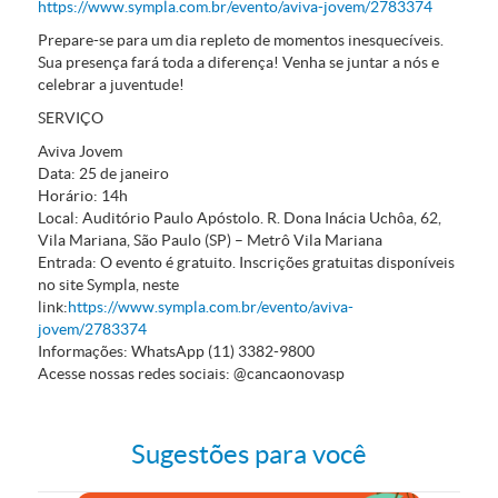
https://www.sympla.com.br/evento/aviva-jovem/2783374
Prepare-se para um dia repleto de momentos inesquecíveis.
Sua presença fará toda a diferença! Venha se juntar a nós e
celebrar a juventude!
SERVIÇO
Aviva Jovem
Data:
25 de janeiro
Horário:
14h
Local:
Auditório Paulo Apóstolo. R. Dona Inácia Uchôa, 62,
Vila Mariana, São Paulo (SP) – Metrô Vila Mariana
Entrada:
O evento é gratuito. Inscrições gratuitas disponíveis
no site Sympla, neste
link:
https://www.sympla.com.br/evento/aviva-
jovem/2783374
Informações:
WhatsApp (11) 3382-9800
Acesse nossas redes sociais:
@cancaonovasp
Sugestões para você