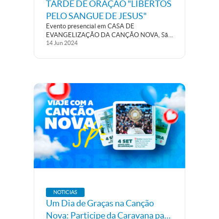
TARDE DE ORAÇÃO "LIBERTOS
PELO SANGUE DE JESUS"
Evento presencial em CASA DE
EVANGELIZAÇÃO DA CANÇÃO NOVA, São
14
Jun
2024
Paulo – SP Venha fortalecer a sua fé e buscar
um verdadeiro e profundo encontro com
Deus na Tarde de Oração “Libertos pelo
Sangue de Jesus”! Serão 2 horas de...
NOTICIAS
Um Dia de Graças na Canção
Nova: Participe da Caravana para