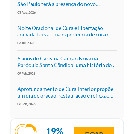
São Paulo terá a presença do novo
presidente da Canção Nova, Pe. Roger Luís
03
Aug
2026
Noite Oracional de Cura e Libertação
convida fiéis a uma experiência de cura e
libertação em São Paulo
03
Jul
2026
6 anos do Carisma Canção Nova na
Paróquia Santa Cândida: uma história de
fé, comunhão e missão
09
Feb
2026
Aprofundamento de Cura Interior propõe
um dia de oração, restauração e reflexão
em São Paulo
06
Feb
2026
19%
DOAR