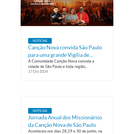
NOTICIAS
Canção Nova convida São Paulo
para uma grande Vigília de
A Comunidade Canção Nova convida a
oração, na Basílica Nossa
cidade de São Paulo e toda região
Senhora da Penha
17
Oct
2024
metropolitana para, no dia 2 de novembro de
2024, a partir das 21h do sábado até as 5h
da manhã do domingo, participar da Vigília
Canção Nova,...
NOTICIAS
Jornada Anual dos Missionários
da Canção Nova de São Paulo
Aconteceu nos dias 28,29 e 30 de junho, na