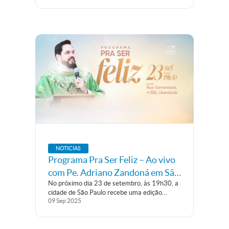
NOTICIAS
Programa Pra Ser Feliz – Ao vivo
com Pe. Adriano Zandoná em São
No próximo dia 23 de setembro, às 19h30, a
Paulo
cidade de São Paulo recebe uma edição
09
Sep
2025
especial do Programa Pra Ser Feliz,
apresentado pelo missionário da Comunidade
Canção Nova, Padre Adriano Zandoná –