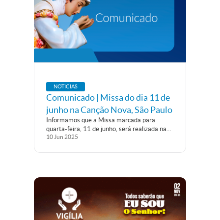
NOTICIAS
Comunicado | Missa do dia 11 de
junho na Canção Nova, São Paulo
Informamos que a Missa marcada para
quarta-feira, 11 de junho, será realizada na
10
Jun
2025
Catedral Maronita Nossa Senhora do Líbano,
e não mais em Santana, como divulgado
anteriormente, devido à previsão de chuva e
à ausência de estrutura no local.
Agradecemos...