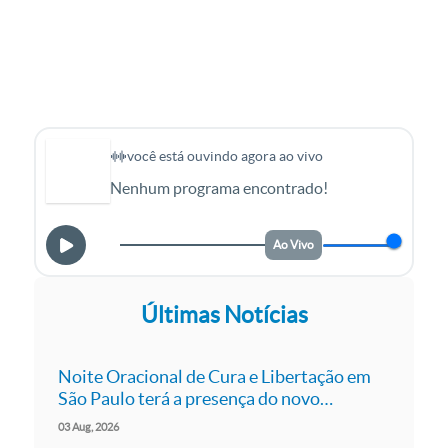
sacerdote, cantor, apresentador da TV
Canção Nova...
você está ouvindo agora ao vivo
Nenhum programa encontrado!
Ao Vivo
Últimas Notícias
Noite Oracional de Cura e Libertação em
São Paulo terá a presença do novo
presidente da Canção Nova, Pe. Roger Luís
03
Aug
2026