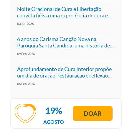
Noite Oracional de Cura e Libertação
convida fiéis a uma experiência de cura e
libertação em São Paulo
03
Jul
2026
6 anos do Carisma Canção Nova na
Paróquia Santa Cândida: uma história de
fé, comunhão e missão
09
Feb
2026
Aprofundamento de Cura Interior propõe
um dia de oração, restauração e reflexão
em São Paulo
06
Feb
2026
19%
DOAR
AGOSTO