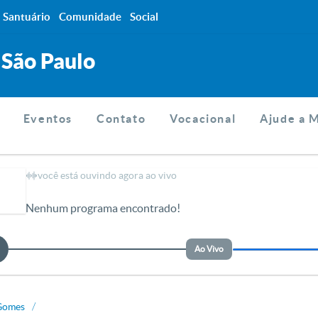
Santuário
Comunidade
Social
 São Paulo
Eventos
Contato
Vocacional
Ajude a 
você está ouvindo agora ao vivo
Nenhum programa encontrado!
Ao Vivo
Gomes