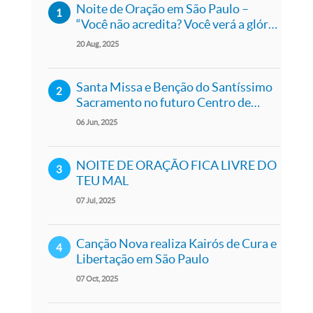
Noite de Oração em São Paulo –
“Você não acredita? Você verá a glória
de Deus!”
20
Aug
2025
Santa Missa e Benção do Santíssimo
Sacramento no futuro Centro de
Evangelização Monsenhor Jonas Abib
06
Jun
2025
NOITE DE ORAÇÃO FICA LIVRE DO
TEU MAL
07
Jul
2025
Canção Nova realiza Kairós de Cura e
Libertação em São Paulo
07
Oct
2025