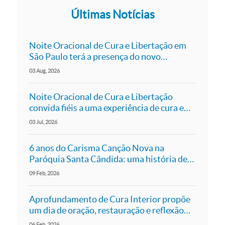
Últimas Notícias
Noite Oracional de Cura e Libertação em
São Paulo terá a presença do novo
presidente da Canção Nova, Pe. Roger Luís
03
Aug
2026
Noite Oracional de Cura e Libertação
convida fiéis a uma experiência de cura e
libertação em São Paulo
03
Jul
2026
6 anos do Carisma Canção Nova na
Paróquia Santa Cândida: uma história de
fé, comunhão e missão
09
Feb
2026
Aprofundamento de Cura Interior propõe
um dia de oração, restauração e reflexão
em São Paulo
06
Feb
2026