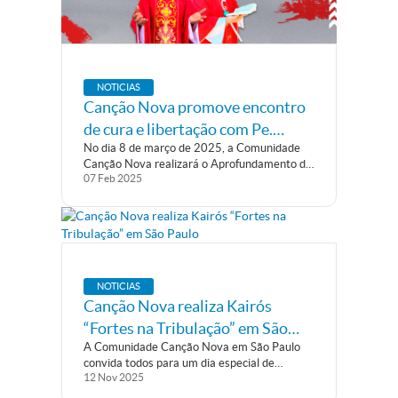
NOTICIAS
Canção Nova promove encontro
de cura e libertação com Pe.
No dia 8 de março de 2025, a Comunidade
Marlon Múcio, inspiração do
Canção Nova realizará o Aprofundamento de
filme "Milagre Vivo"
07
Feb
2025
Cura e Libertação, com o tema “Libertos pelo
Sangue de Jesus”. O evento acontecerá das
8h às 18h, na Catedral Maronita Nossa
Senhora do Líbano,...
NOTICIAS
Canção Nova realiza Kairós
“Fortes na Tribulação” em São
A Comunidade Canção Nova em São Paulo
Paulo
convida todos para um dia especial de
12
Nov
2025
encontro com Deus por meio da oração e de
mensagens de força e esperança. O Kairós