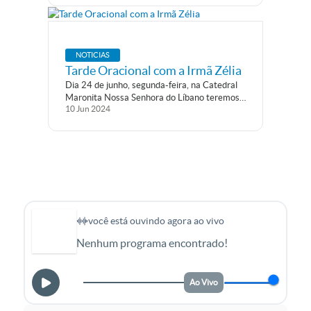
“Fortes na Tribulação” acontecerá no dia 6 de
dezembro, das...
NOTICIAS
Tarde Oracional com a Irmã Zélia
Dia 24 de junho, segunda-feira, na Catedral
Maronita Nossa Senhora do Líbano teremos
10
Jun
2024
uma tarde oracional com a presença da Irmã
Zélia, com o tema: “Libertos pelo Sangue de
Jesus”. Daremos início às 17h com um
momento de oração e...
você está ouvindo agora ao vivo
Nenhum programa encontrado!
Ao Vivo