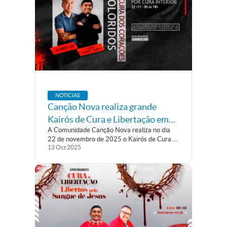
NOTICIAS
Canção Nova realiza grande
Kairós de Cura e Libertação em
A Comunidade Canção Nova realiza no dia
São Paulo
22 de novembro de 2025 o Kairós de Cura e
13
Oct
2025
Libertação, com o tema “A Cura dos
Corações Doloridos”. Será um dia inteiro de
intensa vivência espiritual, marcado por
momentos de oração, cura...