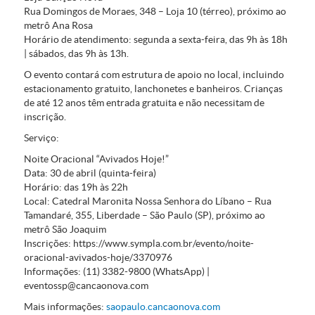
Rua Domingos de Moraes, 348 – Loja 10 (térreo), próximo ao
metrô Ana Rosa
Horário de atendimento: segunda a sexta-feira, das 9h às 18h
| sábados, das 9h às 13h.
O evento contará com estrutura de apoio no local, incluindo
estacionamento gratuito, lanchonetes e banheiros. Crianças
de até 12 anos têm entrada gratuita e não necessitam de
inscrição.
Serviço:
Noite Oracional “Avivados Hoje!”
Data:
30 de abril (quinta-feira)
Horário:
das 19h às 22h
Local:
Catedral Maronita Nossa Senhora do Líbano – Rua
Tamandaré, 355, Liberdade – São Paulo (SP), próximo ao
metrô São Joaquim
Inscrições:
https://www.sympla.com.br/evento/noite-
oracional-avivados-hoje/3370976
Informações:
(11) 3382-9800 (WhatsApp) |
eventossp@cancaonova.com
Mais informações:
saopaulo.cancaonova.com