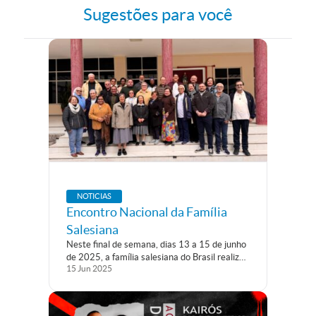
Sugestões para você
NOTICIAS
Encontro Nacional da Família
Salesiana
Neste final de semana, dias 13 a 15 de junho
de 2025, a família salesiana do Brasil realizou
15
Jun
2025
seu retiro nacional, na capital paulista.
Reunidos desde a noite de sexta-feira, o
representante das várias inspetorias do país
viveram momentos de...