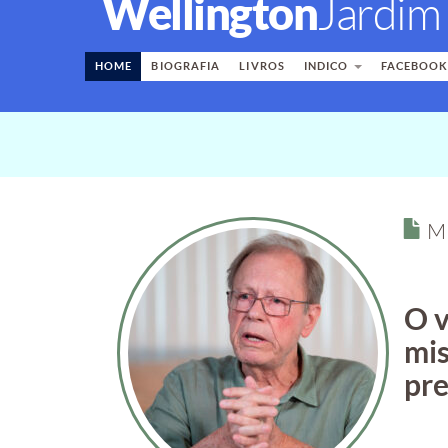
Wellington
Jardim
HOME
BIOGRAFIA
LIVROS
INDICO
FACEBOO
M
O v
mis
pre