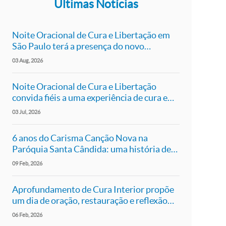
Últimas Notícias
Noite Oracional de Cura e Libertação em
São Paulo terá a presença do novo
presidente da Canção Nova, Pe. Roger Luís
03
Aug
2026
Noite Oracional de Cura e Libertação
convida fiéis a uma experiência de cura e
libertação em São Paulo
03
Jul
2026
6 anos do Carisma Canção Nova na
Paróquia Santa Cândida: uma história de
fé, comunhão e missão
09
Feb
2026
Aprofundamento de Cura Interior propõe
um dia de oração, restauração e reflexão
em São Paulo
06
Feb
2026