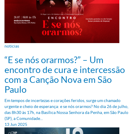
noticias
“E se nós orarmos?” – Um
encontro de cura e intercessão
com a Canção Nova em São
Paulo
Em tempos de incertezas e corações feridos, surge um chamado
urgente e cheio de esperança: e se nós orarmos? No dia 26 de julho,
das 8h30 às 17h, na Basílica Nossa Senhora da Penha, em São Paulo
(SP), a Comunidade...
13
Jun
2025