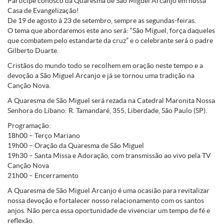
Participe conosco da Quaresma de São Miguel Arcanjo em nossa
Casa de Evangelização!
De 19 de agosto à 23 de setembro, sempre as segundas-feiras.
O tema que abordaremos este ano será: “São Miguel, força daqueles
que combatem pelo estandarte da cruz” e o celebrante será o padre
Gilberto Duarte.
Cristãos do mundo todo se recolhem em oração neste tempo e a
devoção a São Miguel Arcanjo e já se tornou uma tradição na
Canção Nova.
A Quaresma de São Miguel será rezada na Catedral Maronita Nossa
Senhora do Líbano: R. Tamandaré, 355, Liberdade, São Paulo (SP).
Programação:
18h00
– Terço Mariano
19h00
– Oração da Quaresma de São Miguel
19h30
– Santa Missa e Adoração, com transmissão ao vivo pela TV
Canção Nova
21h00
– Encerramento
A Quaresma de São Miguel Arcanjo é uma ocasião para revitalizar
nossa devoção e fortalecer nosso relacionamento com os santos
anjos. Não perca essa oportunidade de vivenciar um tempo de fé e
reflexão.