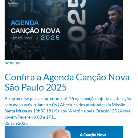
noticias
Confira a Agenda Canção Nova
São Paulo 2025
Programe-se para estar conosco! *Programação sujeita a alteração
sem aviso prévio Janeiro 06 | Abertura das atividades da Missão –
Santa Missa às 19h30 18 | Kairós “A vitória pela Oração” 25 | Aviva
Jovem Fevereiro 03 a 17 |...
02
Jan
2025