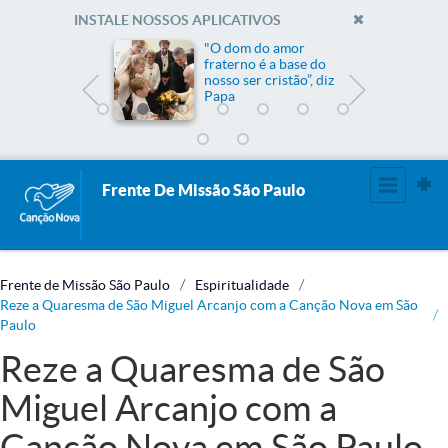
INSTALE NOSSOS APLICATIVOS
me
"O dom do amor
fraterno é a base do
nosso ser cristão”, diz
Papa
Frente De Missão São Paulo
Frente de Missão São Paulo
Espiritualidade
Reze a Quaresma de São Miguel Arcanjo com a Canção Nova em São
Paulo
Reze a Quaresma de São
Miguel Arcanjo com a
Canção Nova em São Paulo